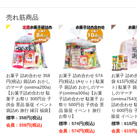
売れ筋商品
お菓子 詰め合わせ 358
お菓子 詰め合わせ 574
お菓子 詰め
円(税込) 袋詰め おかし
円(税込) (Aセット) 駄菓
袋 615円(税
のマーチ (omtma200a)
子 袋詰め おかしのマー
ト) 駄菓子 
【お菓子詰め合わせ 駄
チ(omtma300a)【お菓
しのマーチ
菓子 お祭り 300円台 子
子詰め合わせ 駄菓子 お
(omtma75
供会 景品 販促 イベント
祭り 500円台 子供会 景
詰め合わせ 
袋詰め 旅行 縁日 福袋】
品 販促 イベント 旅行
り 600円台
お祭り】
販促 イベン
標準：358円(税込)
標準：574円(税込)
標準：615円
会員：358円(税込)
会員：574円(税込)
会員：615円