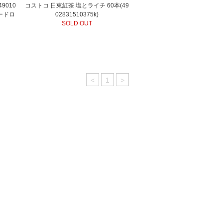
9010
コストコ 日東紅茶 塩とライチ 60本(49
フードロ
02831510375k)
SOLD OUT
<
1
>