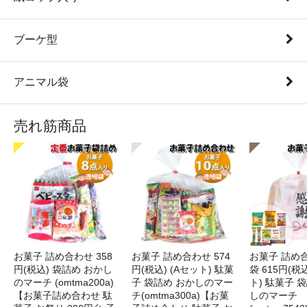
ブーケ型
アニマル袋
売れ筋商品
お菓子 詰め合わせ 358
お菓子 詰め合わせ 574
お菓子 詰め
円(税込) 袋詰め おかし
円(税込) (Aセット) 駄菓
袋 615円(税
のマーチ (omtma200a)
子 袋詰め おかしのマー
ト) 駄菓子 
【お菓子詰め合わせ 駄
チ(omtma300a)【お菓
しのマーチ