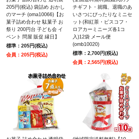
205円(税込) 袋詰め おかし
チギフト・就職、退職のあ
のマーチ (oma10066)【お
いさつにぴったりなミニセ
菓子詰め合わせ 駄菓子 お
ット(和紅茶・ビスコフ・
祭り 200円台 子ども会 イ
ロアカーミニーズ各1コ
ベント 問屋 販促 縁日】
入)12袋 メール便
(omb10020)
標準：205円(税込)
標準：2,700円(税込)
会員：205円(税込)
会員：2,565円(税込)