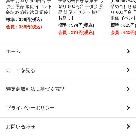
菓子 お祭り 300円台 子
子詰め合わせ 駄菓子 お
(omtma75
供会 景品 販促 イベント
祭り 500円台 子供会 景
詰め合わせ 
袋詰め 旅行 縁日 福袋】
品 販促 イベント 旅行
り 600円台
お祭り】
販促 イベン
標準：358円(税込)
標準：574円(税込)
標準：615円
会員：358円(税込)
会員：574円(税込)
会員：615円
ホーム
カートを見る
特定商取引法に基づく表記
プライバシーポリシー
お問い合わせ