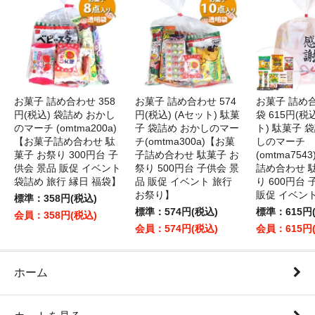
お菓子 詰め合わせ 358
お菓子 詰め合わせ 574
お菓子 詰め
円(税込) 袋詰め おかし
円(税込) (Aセット) 駄菓
袋 615円(税
のマーチ (omtma200a)
子 袋詰め おかしのマー
ト) 駄菓子 
【お菓子詰め合わせ 駄
チ(omtma300a)【お菓
しのマーチ
菓子 お祭り 300円台 子
子詰め合わせ 駄菓子 お
(omtma75
供会 景品 販促 イベント
祭り 500円台 子供会 景
詰め合わせ 
袋詰め 旅行 縁日 福袋】
品 販促 イベント 旅行
り 600円台
お祭り】
販促 イベン
標準：358円(税込)
標準：574円(税込)
標準：615円
会員：358円(税込)
会員：574円(税込)
会員：615円
ホーム