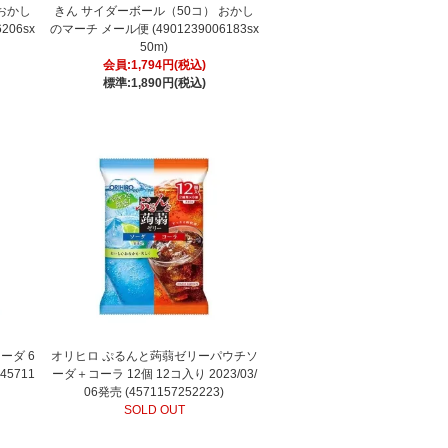
おかし
きん サイダーボール（50コ） おかし
206sx
のマーチ メール便 (4901239006183sx
50m)
会員:1,794円(税込)
標準:1,890円(税込)
ーダ 6
オリヒロ ぷるんと蒟蒻ゼリーパウチソ
45711
ーダ＋コーラ 12個 12コ入り 2023/03/
06発売 (4571157252223)
SOLD OUT