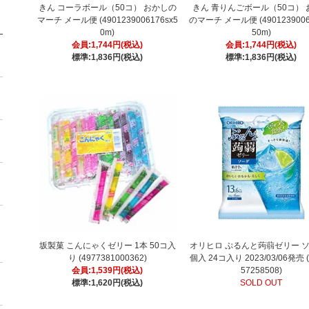
きん コーラボール（50コ） おかしの
きん 青りんごボール（50コ） 
マーチ メール便 (4901239006176sx5
のマーチ メール便 (4901239006
0m)
50m)
会員:1,744円(税込)
会員:1,744円(税込)
標準:1,836円(税込)
標準:1,836円(税込)
坂製菓 こんにゃくゼリー 1本 50コ入
オリヒロ ぷるんと蒟蒻ゼリー ソ
り (4977381000362)
個入 24コ入り 2023/03/06発売 (
会員:1,539円(税込)
57258508)
標準:1,620円(税込)
SOLD OUT