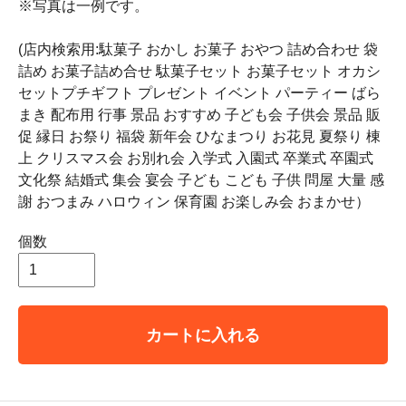
※写真は一例です。
(店内検索用:駄菓子 おかし お菓子 おやつ 詰め合わせ 袋
詰め お菓子詰め合せ 駄菓子セット お菓子セット オカシ
セットプチギフト プレゼント イベント パーティー ばら
まき 配布用 行事 景品 おすすめ 子ども会 子供会 景品 販
促 縁日 お祭り 福袋 新年会 ひなまつり お花見 夏祭り 棟
上 クリスマス会 お別れ会 入学式 入園式 卒業式 卒園式
文化祭 結婚式 集会 宴会 子ども こども 子供 問屋 大量 感
謝 おつまみ ハロウィン 保育園 お楽しみ会 おまかせ）
個数
カートに入れる