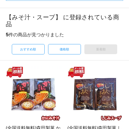
【みそ汁・スープ】 に登録されている商
品
5
件の商品が見つかりました
おすすめ順
価格順
新着順
(全国送料無料)森田製菓 か
(全国送料無料)森田製菓 し