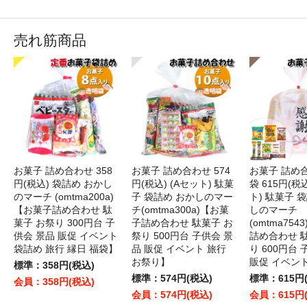
売れ筋商品
お菓子 詰め合わせ 358
お菓子 詰め合わせ 574
お菓子 詰め
円(税込) 袋詰め おかし
円(税込) (Aセット) 駄菓
袋 615円(税
のマーチ (omtma200a)
子 袋詰め おかしのマー
ト) 駄菓子 
【お菓子詰め合わせ 駄
チ(omtma300a)【お菓
しのマーチ
菓子 お祭り 300円台 子
子詰め合わせ 駄菓子 お
(omtma75
供会 景品 販促 イベント
祭り 500円台 子供会 景
詰め合わせ 
袋詰め 旅行 縁日 福袋】
品 販促 イベント 旅行
り 600円台
お祭り】
販促 イベン
標準：358円(税込)
標準：574円(税込)
標準：615円
会員：358円(税込)
会員：574円(税込)
会員：615円