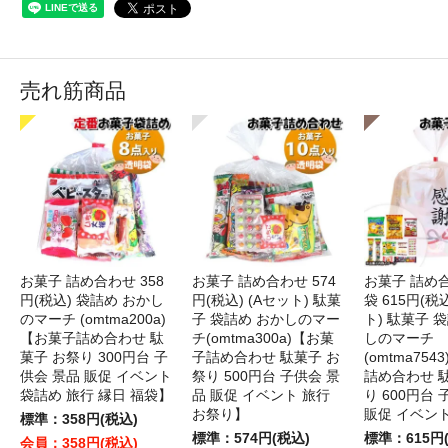
売れ筋商品
お菓子 詰め合わせ 358
お菓子 詰め合わせ 574
お菓子 詰め
円(税込) 袋詰め おかし
円(税込) (Aセット) 駄菓
袋 615円(税
のマーチ (omtma200a)
子 袋詰め おかしのマー
ト) 駄菓子 
【お菓子詰め合わせ 駄
チ(omtma300a)【お菓
しのマーチ
菓子 お祭り 300円台 子
子詰め合わせ 駄菓子 お
(omtma75
供会 景品 販促 イベント
祭り 500円台 子供会 景
詰め合わせ 
袋詰め 旅行 縁日 福袋】
品 販促 イベント 旅行
り 600円台
お祭り】
販促 イベン
標準：358円(税込)
標準：574円(税込)
標準：615円
会員：358円(税込)