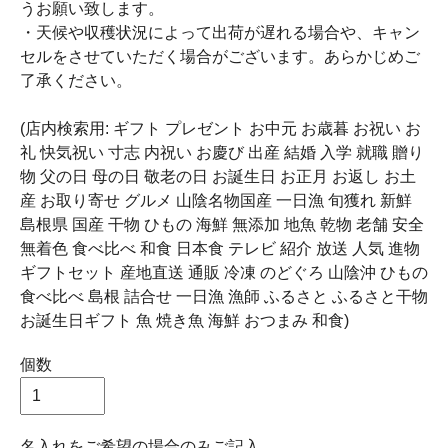
うお願い致します。
・天候や収穫状況によって出荷が遅れる場合や、キャン
セルをさせていただく場合がございます。あらかじめご
了承ください。
(店内検索用: ギフト プレゼント お中元 お歳暮 お祝い お
礼 快気祝い 寸志 内祝い お慶び 出産 結婚 入学 就職 贈り
物 父の日 母の日 敬老の日 お誕生日 お正月 お返し お土
産 お取り寄せ グルメ 山陰名物国産 一日漁 旬獲れ 新鮮
島根県 国産 干物 ひもの 海鮮 無添加 地魚 乾物 老舗 安全
無着色 食べ比べ 和食 日本食 テレビ 紹介 放送 人気 進物
ギフトセット 産地直送 通販 冷凍 のどぐろ 山陰沖 ひもの
食べ比べ 島根 詰合せ 一日漁 漁師 ふるさと ふるさと干物
お誕生日ギフト 魚 焼き魚 海鮮 おつまみ 和食)
個数
名入れをご希望の場合のみご記入