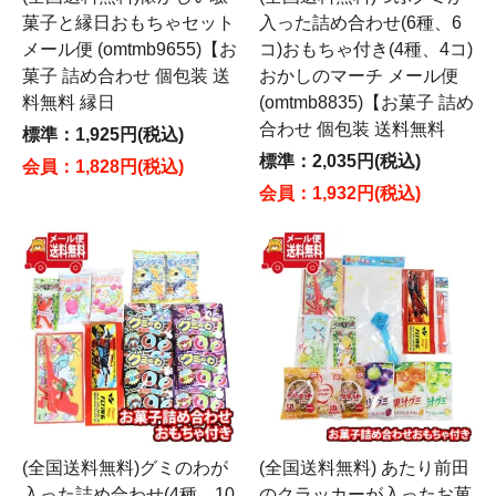
菓子と縁日おもちゃセット
入った詰め合わせ(6種、6
メール便 (omtmb9655)【お
コ)おもちゃ付き(4種、4コ)
菓子 詰め合わせ 個包装 送
おかしのマーチ メール便
料無料 縁日
(omtmb8835)【お菓子 詰め
合わせ 個包装 送料無料
標準：1,925円(税込)
標準：2,035円(税込)
会員：1,828円(税込)
会員：1,932円(税込)
(全国送料無料)グミのわが
(全国送料無料) あたり前田
入った詰め合わせ(4種、10
のクラッカーが入ったお菓