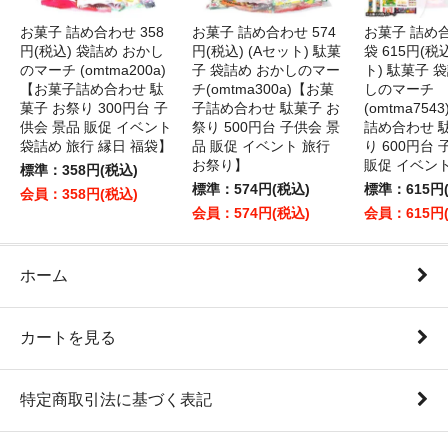
お菓子 詰め合わせ 358
お菓子 詰め合わせ 574
お菓子 詰め
円(税込) 袋詰め おかし
円(税込) (Aセット) 駄菓
袋 615円(税
のマーチ (omtma200a)
子 袋詰め おかしのマー
ト) 駄菓子 
【お菓子詰め合わせ 駄
チ(omtma300a)【お菓
しのマーチ
菓子 お祭り 300円台 子
子詰め合わせ 駄菓子 お
(omtma75
供会 景品 販促 イベント
祭り 500円台 子供会 景
詰め合わせ 
袋詰め 旅行 縁日 福袋】
品 販促 イベント 旅行
り 600円台
お祭り】
販促 イベン
標準：358円(税込)
標準：574円(税込)
標準：615円
会員：358円(税込)
会員：574円(税込)
会員：615円
ホーム
カートを見る
特定商取引法に基づく表記