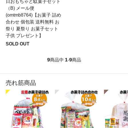
日おもちゃと駄菓子セット
（B) メール便
(omtmb8764)【お菓子 詰め
合わせ 個包装 送料無料 お
祭り 夏祭り お菓子セット
子供 プレゼント】
SOLD OUT
9
1
9
商品中
-
商品
売れ筋商品