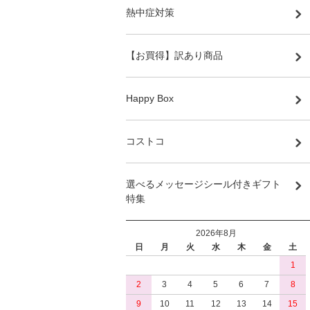
熱中症対策
【お買得】訳あり商品
Happy Box
コストコ
選べるメッセージシール付きギフト
特集
2026年8月
日
月
火
水
木
金
土
1
2
3
4
5
6
7
8
9
10
11
12
13
14
15