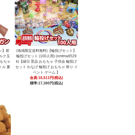
ン】射
(地域限定送料無料)【輪投げセット】
コルク玉
輪投げセット (100人用) (omtma8529
 おもちゃ
k)【縁日 景品 おもちゃ 子供会 輪投げ
トル 夏
セット わなげ 輪投げ おもちゃ 祭り イ
ベント ゲーム 】
会員:16,511円(税込)
標準:17,380円(税込)