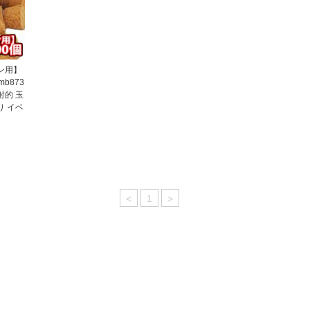
ン用】
mb873
射的 玉
り イベ
<
1
>