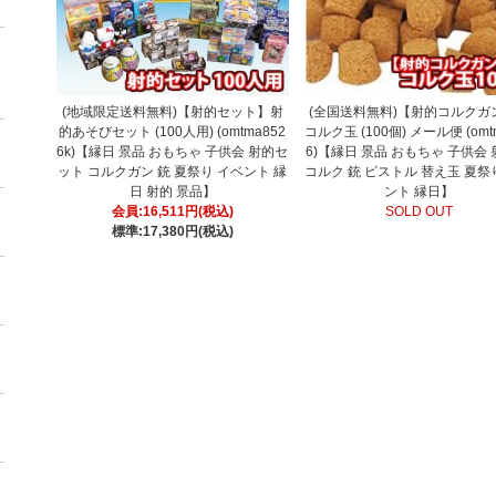
(地域限定送料無料)【射的セット】射
(全国送料無料)【射的コルクガ
的あそびセット (100人用) (omtma852
コルク玉 (100個) メール便 (omt
6k)【縁日 景品 おもちゃ 子供会 射的セ
6)【縁日 景品 おもちゃ 子供会 
ット コルクガン 銃 夏祭り イベント 縁
コルク 銃 ピストル 替え玉 夏祭
日 射的 景品】
ント 縁日】
会員:16,511円(税込)
SOLD OUT
標準:17,380円(税込)