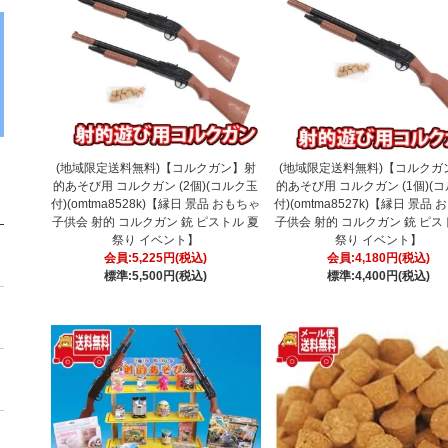
(地域限定送料無料)【コルクガン】射
(地域限定送料無料)【コルクガ
的あそび用 コルクガン (2個)(コルク玉
的あそび用 コルクガン (1個)(
付)(omtma8528k)【縁日 景品 おもちゃ
付)(omtma8527k)【縁日 景品
子供会 射的 コルクガン 銃 ピストル 夏
子供会 射的 コルクガン 銃 ピス
祭り イベント】
祭り イベント】
会員:5,225円(税込)
会員:4,180円(税込)
標準:5,500円(税込)
標準:4,400円(税込)