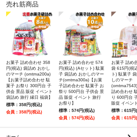
売れ筋商品
お菓子 詰め合わせ 358
お菓子 詰め合わせ 574
お菓子 詰め
円(税込) 袋詰め おかし
円(税込) (Aセット) 駄菓
袋 615円(税
のマーチ (omtma200a)
子 袋詰め おかしのマー
ト) 駄菓子 
【お菓子詰め合わせ 駄
チ(omtma300a)【お菓
しのマーチ
菓子 お祭り 300円台 子
子詰め合わせ 駄菓子 お
(omtma75
供会 景品 販促 イベント
祭り 500円台 子供会 景
詰め合わせ 
袋詰め 旅行 縁日 福袋】
品 販促 イベント 旅行
り 600円台
お祭り】
販促 イベン
標準：358円(税込)
標準：574円(税込)
標準：615円
会員：358円(税込)
会員：574円(税込)
会員：615円
ホーム