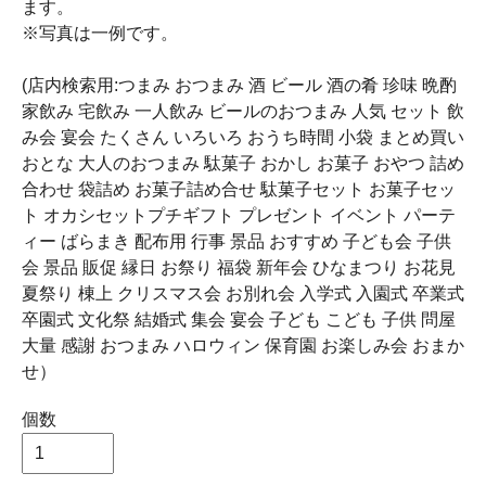
ます。
※写真は一例です。
(店内検索用:つまみ おつまみ 酒 ビール 酒の肴 珍味 晩酌
家飲み 宅飲み 一人飲み ビールのおつまみ 人気 セット 飲
み会 宴会 たくさん いろいろ おうち時間 小袋 まとめ買い
おとな 大人のおつまみ 駄菓子 おかし お菓子 おやつ 詰め
合わせ 袋詰め お菓子詰め合せ 駄菓子セット お菓子セッ
ト オカシセットプチギフト プレゼント イベント パーテ
ィー ばらまき 配布用 行事 景品 おすすめ 子ども会 子供
会 景品 販促 縁日 お祭り 福袋 新年会 ひなまつり お花見
夏祭り 棟上 クリスマス会 お別れ会 入学式 入園式 卒業式
卒園式 文化祭 結婚式 集会 宴会 子ども こども 子供 問屋
大量 感謝 おつまみ ハロウィン 保育園 お楽しみ会 おまか
せ）
個数