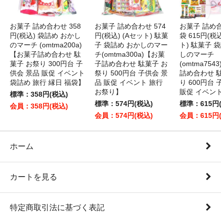
お菓子 詰め合わせ 358
お菓子 詰め合わせ 574
お菓子 詰め
円(税込) 袋詰め おかし
円(税込) (Aセット) 駄菓
袋 615円(税
のマーチ (omtma200a)
子 袋詰め おかしのマー
ト) 駄菓子 
【お菓子詰め合わせ 駄
チ(omtma300a)【お菓
しのマーチ
菓子 お祭り 300円台 子
子詰め合わせ 駄菓子 お
(omtma75
供会 景品 販促 イベント
祭り 500円台 子供会 景
詰め合わせ 
袋詰め 旅行 縁日 福袋】
品 販促 イベント 旅行
り 600円台
お祭り】
販促 イベン
標準：358円(税込)
標準：574円(税込)
標準：615円
会員：358円(税込)
会員：574円(税込)
会員：615円
ホーム
カートを見る
特定商取引法に基づく表記