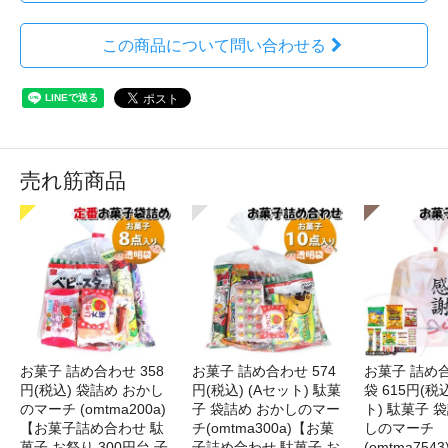
この商品について問い合わせる
売れ筋商品
お菓子 詰め合わせ 358
お菓子 詰め合わせ 574
お菓子 詰め
円(税込) 袋詰め おかし
円(税込) (Aセット) 駄菓
袋 615円(税
のマーチ (omtma200a)
子 袋詰め おかしのマー
ト) 駄菓子 
【お菓子詰め合わせ 駄
チ(omtma300a)【お菓
しのマーチ
菓子 お祭り 300円台 子
子詰め合わせ 駄菓子 お
(omtma75