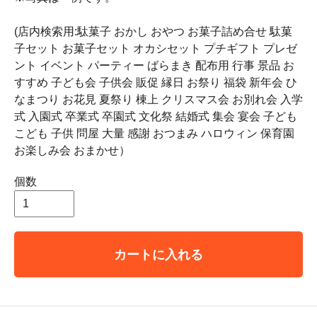
(店内検索用:駄菓子 おかし おやつ お菓子詰め合せ 駄菓
子セット お菓子セット オカシセット プチギフト プレゼ
ント イベント パーティー ばらまき 配布用 行事 景品 お
すすめ 子ども会 子供会 販促 縁日 お祭り 福袋 新年会 ひ
なまつり お花見 夏祭り 棟上 クリスマス会 お別れ会 入学
式 入園式 卒業式 卒園式 文化祭 結婚式 集会 宴会 子ども
こども 子供 問屋 大量 感謝 おつまみ ハロウィン 保育園
お楽しみ会 おまかせ）
個数
カートに入れる