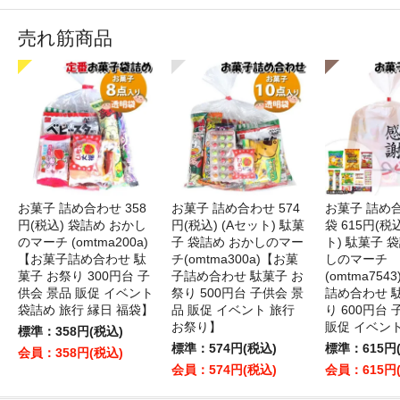
売れ筋商品
お菓子 詰め合わせ 358
お菓子 詰め合わせ 574
お菓子 詰め
円(税込) 袋詰め おかし
円(税込) (Aセット) 駄菓
袋 615円(税
のマーチ (omtma200a)
子 袋詰め おかしのマー
ト) 駄菓子 
【お菓子詰め合わせ 駄
チ(omtma300a)【お菓
しのマーチ
菓子 お祭り 300円台 子
子詰め合わせ 駄菓子 お
(omtma75
供会 景品 販促 イベント
祭り 500円台 子供会 景
詰め合わせ 
袋詰め 旅行 縁日 福袋】
品 販促 イベント 旅行
り 600円台
お祭り】
販促 イベン
標準：358円(税込)
標準：574円(税込)
標準：615円
会員：358円(税込)
会員：574円(税込)
会員：615円