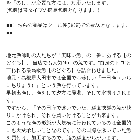
※「のし」が必要な方には、対応いたします。
(包装は帯タイプの簡易包装となります。)
■■こちらの商品はクール便(冷凍)での配送となります。
■■
地元漁師町の人たちが「美味い魚」の一番にあげる【の
どぐろ】。 当店でも人気No.1の魚です。“白身のトロ”と
言われる最高級魚【のどぐろ】を詰合わせました。
地元：島根県大田市では全国でも珍しい『一日漁（いち
にちりょう）』という漁を行っています。
早朝出漁し、漁をして夕方に帰港、そして水揚げされま
す。
ですから、「その日海で泳いでいた」鮮度抜群の魚が競
りにかけられ、それを買い付けることが出来ます。
このような漁の形態が大規模に行われているのは全国的
にも大変珍しいことなのです。その日海を泳いでいた魚
を買付け、加工するので、脂の鮮度がちがいます。