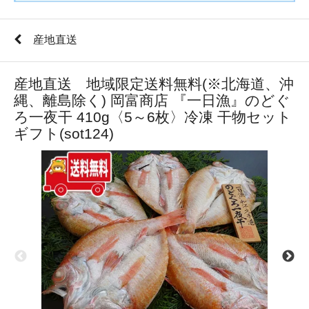
産地直送
産地直送 地域限定送料無料(※北海道、沖
縄、離島除く) 岡富商店 『一日漁』のどぐ
ろ一夜干 410g〈5～6枚〉冷凍 干物セット
ギフト(sot124)