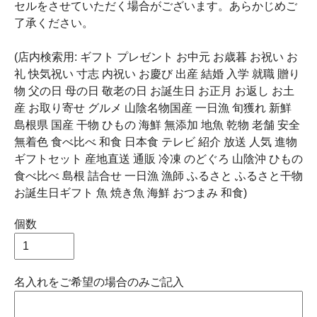
セルをさせていただく場合がございます。あらかじめご
了承ください。
(店内検索用: ギフト プレゼント お中元 お歳暮 お祝い お
礼 快気祝い 寸志 内祝い お慶び 出産 結婚 入学 就職 贈り
物 父の日 母の日 敬老の日 お誕生日 お正月 お返し お土
産 お取り寄せ グルメ 山陰名物国産 一日漁 旬獲れ 新鮮
島根県 国産 干物 ひもの 海鮮 無添加 地魚 乾物 老舗 安全
無着色 食べ比べ 和食 日本食 テレビ 紹介 放送 人気 進物
ギフトセット 産地直送 通販 冷凍 のどぐろ 山陰沖 ひもの
食べ比べ 島根 詰合せ 一日漁 漁師 ふるさと ふるさと干物
お誕生日ギフト 魚 焼き魚 海鮮 おつまみ 和食)
個数
名入れをご希望の場合のみご記入