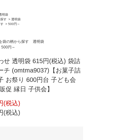
透明袋
ら探す
>
透明袋
探す
>
500円～
を袋の柄から探す
透明袋
500円～
せ 透明袋 615円(税込) 袋詰
チ (omtma9037)【お菓子詰
 お祭り 600円台 子ども会
 販促 縁日 子供会】
円(税込)
円(税込)