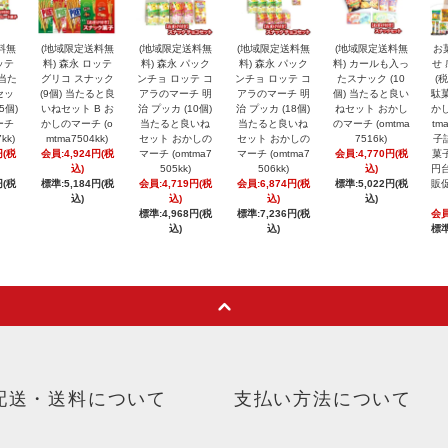
料無
(地域限定送料無
(地域限定送料無
(地域限定送料無
(地域限定送料無
お
ッテ
料) 森永 ロッテ
料) 森永 パック
料) 森永 パック
料) カールも入っ
せ 
 当た
グリコ スナック
ンチョ ロッテ コ
ンチョ ロッテ コ
たスナック (10
(
セッ
(9個) 当たると良
アラのマーチ 明
アラのマーチ 明
個) 当たると良い
駄菓
5個)
いねセット B お
治 プッカ (10個)
治 プッカ (18個)
ねセット おかし
かし
ーチ
かしのマーチ (o
当たると良いね
当たると良いね
のマーチ (omtma
tm
kk)
mtma7504kk)
セット おかしの
セット おかしの
7516k)
子
円(税
会員:4,924円(税
マーチ (omtma7
マーチ (omtma7
会員:4,770円(税
菓子
込)
505kk)
506kk)
込)
円台
円(税
標準:5,184円(税
会員:4,719円(税
会員:6,874円(税
標準:5,022円(税
販促
込)
込)
込)
込)
標準:4,968円(税
標準:7,236円(税
会員
込)
込)
標準
配送・送料について
支払い方法について