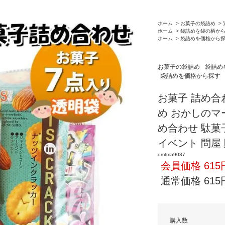
ホーム
>
お菓子の袋詰め
>
ホーム
>
袋詰めを袋の柄か
ホーム
>
袋詰めを価格から
お菓子の袋詰め
袋詰め
袋詰めを価格から探す
お菓子 詰め合わ
め おかしのマー
め合わせ 駄菓子
イベント 問屋
omtma9037
会員価格 615
通常価格 615
購入数