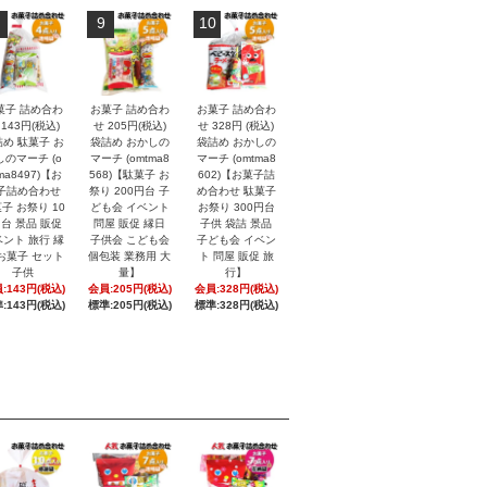
9
10
菓子 詰め合わ
お菓子 詰め合わ
お菓子 詰め合わ
 143円(税込)
せ 205円(税込)
せ 328円 (税込)
め 駄菓子 お
袋詰め おかしの
袋詰め おかしの
しのマーチ (o
マーチ (omtma8
マーチ (omtma8
ma8497)【お
568)【駄菓子 お
602)【お菓子詰
子詰め合わせ
祭り 200円台 子
め合わせ 駄菓子
子 お祭り 10
ども会 イベント
お祭り 300円台
円台 景品 販促
問屋 販促 縁日
子供 袋詰 景品
ント 旅行 縁
子供会 こども会
子ども会 イベン
お菓子 セット
個包装 業務用 大
ト 問屋 販促 旅
子供
量】
行】
:143円(税込)
会員:205円(税込)
会員:328円(税込)
:143円(税込)
標準:205円(税込)
標準:328円(税込)