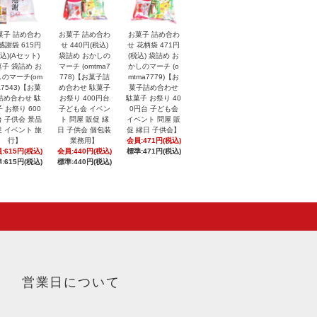
菓子 詰め合わ
お菓子 詰め合わ
お菓子 詰め合わ
感謝袋 615円
せ 440円(税込)
せ 花柄袋 471円
税込)(Aセット)
袋詰め おかしの
(税込) 袋詰め お
子 袋詰め お
マーチ (omtma7
かしのマーチ (o
のマーチ(om
778)【お菓子詰
mtma7779)【お
a7543)【お菓
め合わせ 駄菓子
菓子詰め合わせ
詰め合わせ 駄
お祭り 400円台
駄菓子 お祭り 40
 お祭り 600
子ども会 イベン
0円台 子ども会
 子供会 景品
ト 問屋 販促 縁
イベント 問屋 販
 イベント 旅
日 子供会 個包装
促 縁日 子供会】
行】
業務用】
会員:471円(税込)
:615円(税込)
会員:440円(税込)
標準:471円(税込)
:615円(税込)
標準:440円(税込)
営業日について