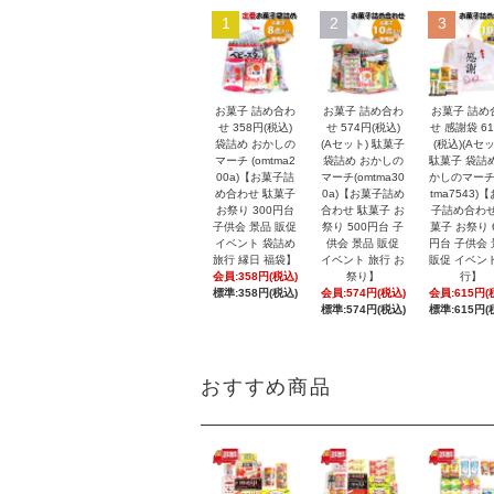
1
2
3
お菓子 詰め合わ
お菓子 詰め合わ
お菓子 詰め
せ 358円(税込)
せ 574円(税込)
せ 感謝袋 6
袋詰め おかしの
(Aセット) 駄菓子
(税込)(Aセッ
マーチ (omtma2
袋詰め おかしの
駄菓子 袋詰
00a)【お菓子詰
マーチ(omtma30
かしのマーチ
め合わせ 駄菓子
0a)【お菓子詰め
tma7543)
お祭り 300円台
合わせ 駄菓子 お
子詰め合わせ
子供会 景品 販促
祭り 500円台 子
菓子 お祭り 
イベント 袋詰め
供会 景品 販促
円台 子供会
旅行 縁日 福袋】
イベント 旅行 お
販促 イベン
会員:358円(税込)
祭り】
行】
標準:358円(税込)
会員:574円(税込)
会員:615円(
標準:574円(税込)
標準:615円(
おすすめ商品