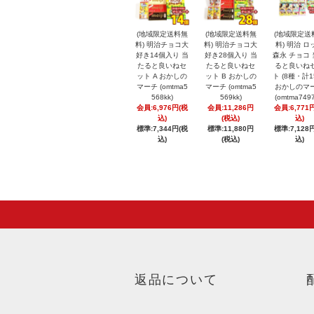
(地域限定送料無
(地域限定送料無
(地域限定送
料) 明治チョコ大
料) 明治チョコ大
料) 明治 ロ
好き14個入り 当
好き28個入り 当
森永 チョコ
たると良いねセ
たると良いねセ
ると良いね
ット A おかしの
ット B おかしの
ト (8種・計1
マーチ (omtma5
マーチ (omtma5
おかしのマ
568kk)
569kk)
(omtma7497
会員:6,976円(税
会員:11,286円
会員:6,771
込)
(税込)
込)
標準:7,344円(税
標準:11,880円
標準:7,128
込)
(税込)
込)
返品について