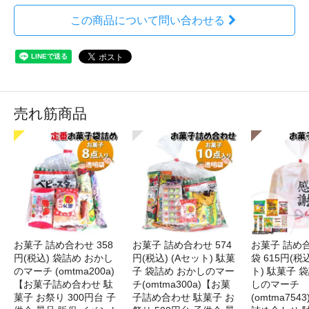
この商品について問い合わせる
売れ筋商品
お菓子 詰め合わせ 358
お菓子 詰め合わせ 574
お菓子 詰め
円(税込) 袋詰め おかし
円(税込) (Aセット) 駄菓
袋 615円(税
のマーチ (omtma200a)
子 袋詰め おかしのマー
ト) 駄菓子 
【お菓子詰め合わせ 駄
チ(omtma300a)【お菓
しのマーチ
菓子 お祭り 300円台 子
子詰め合わせ 駄菓子 お
(omtma75