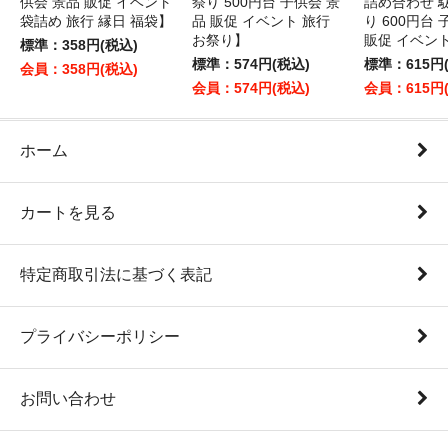
供会 景品 販促 イベント
祭り 500円台 子供会 景
詰め合わせ 
袋詰め 旅行 縁日 福袋】
品 販促 イベント 旅行
り 600円台
お祭り】
販促 イベン
標準：358円(税込)
標準：574円(税込)
標準：615円
会員：358円(税込)
会員：574円(税込)
会員：615円
ホーム
カートを見る
特定商取引法に基づく表記
プライバシーポリシー
お問い合わせ