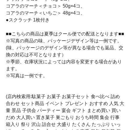
コアラのマーチ＜チョコ＞ 50g×4コ、
コアラのマーチ＜いちご＞ 48g×4コ、
●スクラッチ 1枚付き
■■こちらの商品は夏季はクール便での配送となります■■
※写真の商品の味、パッケージデザイン等は一例です。
(味、パッケージのデザイン等が異なる場合でも返品、交
換の対応は不可となります）
※季節、在庫状況によっては内容を変更する場合があり
ます。
※写真は一例です。
(店内検索用:駄菓子 お菓子 お菓子セット 食べ比べ 詰め
合わせ セット商品 イベント プレゼント おすすめ 人気 大
量 景品 子供会 パーティー 宴会 ギフト まとめ買い 買い
だめ 大人買い 置き菓子 巣ごもり おうち時間 集会 行事
箱入り 祭り 沢山 詰合せ 大盛り たくさん たっぷり いっ