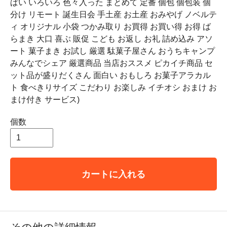
ぱい いろいろ 色々入った まとめて 定番 個包 個包装 個
分け リモート 誕生日会 手土産 お土産 おみやげ ノベルテ
ィ オリジナル 小袋 つかみ取り お買得 お買い得 お得 ば
らまき 大口 喜ぶ 販促 こども お返し お礼 詰め込み アソ
ート 菓子まき お試し 厳選 駄菓子屋さん おうちキャンプ
みんなでシェア 厳選商品 当店おススメ ピカイチ商品 セ
ット品が盛りだくさん 面白い おもしろ お菓子アラカル
ト 食べきりサイズ こだわり お楽しみ イチオシ おまけ お
まけ付き サービス)
個数
カートに入れる