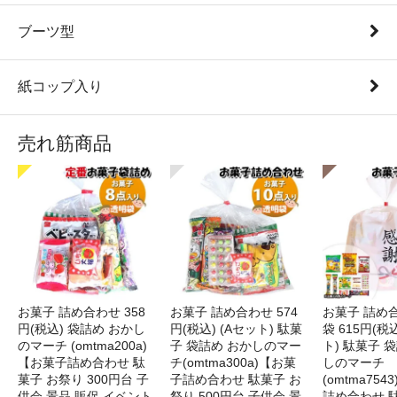
ブーツ型
紙コップ入り
売れ筋商品
お菓子 詰め合わせ 358
お菓子 詰め合わせ 574
お菓子 詰め
円(税込) 袋詰め おかし
円(税込) (Aセット) 駄菓
袋 615円(税
のマーチ (omtma200a)
子 袋詰め おかしのマー
ト) 駄菓子 
【お菓子詰め合わせ 駄
チ(omtma300a)【お菓
しのマーチ
菓子 お祭り 300円台 子
子詰め合わせ 駄菓子 お
(omtma75
供会 景品 販促 イベント
祭り 500円台 子供会 景
詰め合わせ 