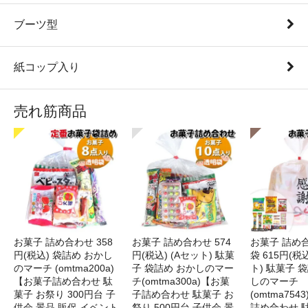
ブーツ型
紙コップ入り
売れ筋商品
お菓子 詰め合わせ 358
お菓子 詰め合わせ 574
お菓子 詰め
円(税込) 袋詰め おかし
円(税込) (Aセット) 駄菓
袋 615円(税
のマーチ (omtma200a)
子 袋詰め おかしのマー
ト) 駄菓子 
【お菓子詰め合わせ 駄
チ(omtma300a)【お菓
しのマーチ
菓子 お祭り 300円台 子
子詰め合わせ 駄菓子 お
(omtma75
供会 景品 販促 イベント
祭り 500円台 子供会 景
詰め合わせ 