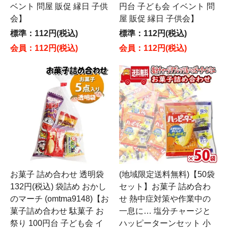
ベント 問屋 販促 縁日 子供
円台 子ども会 イベント 問
会】
屋 販促 縁日 子供会】
標準：112円(税込)
標準：112円(税込)
会員：112円(税込)
会員：112円(税込)
お菓子 詰め合わせ 透明袋
(地域限定送料無料)【50袋
132円(税込) 袋詰め おかし
セット】お菓子 詰め合わ
のマーチ (omtma9148)【お
せ 熱中症対策や作業中の
菓子詰め合わせ 駄菓子 お
一息に… 塩分チャージと
祭り 100円台 子ども会 イ
ハッピーターンセット 小