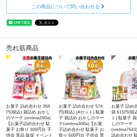
この商品について問い合わせる
売れ筋商品
お菓子 詰め合わせ 358
お菓子 詰め合わせ 574
お菓子 詰め
円(税込) 袋詰め おかし
円(税込) (Aセット) 駄菓
袋 615円(税
のマーチ (omtma200a)
子 袋詰め おかしのマー
ト) 駄菓子 
【お菓子詰め合わせ 駄
チ(omtma300a)【お菓
しのマーチ
菓子 お祭り 300円台 子
子詰め合わせ 駄菓子 お
(omtma75
供会 景品 販促 イベント
祭り 500円台 子供会 景
詰め合わせ 