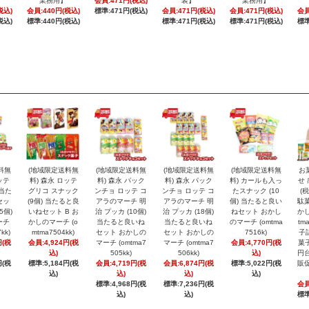
業務用】
会員:471円(税込)
装】
業務用】
税込)
会員:440円(税込)
標準:471円(税込)
会員:471円(税込)
会員:471円(税込)
会員
税込)
標準:440円(税込)
標準:471円(税込)
標準:471円(税込)
標準
料無
(地域限定送料無
(地域限定送料無
(地域限定送料無
(地域限定送料無
お
ッテ
料) 森永 ロッテ
料) 森永 パック
料) 森永 パック
料) カールも入っ
せ 
 当た
グリコ スナック
ンチョ ロッテ コ
ンチョ ロッテ コ
たスナック (10
(
セッ
(9個) 当たると良
アラのマーチ 明
アラのマーチ 明
個) 当たると良い
駄菓
5個)
いねセット B お
治 プッカ (10個)
治 プッカ (18個)
ねセット おかし
かし
ーチ
かしのマーチ (o
当たると良いね
当たると良いね
のマーチ (omtma
tm
kk)
mtma7504kk)
セット おかしの
セット おかしの
7516k)
子
円(税
会員:4,924円(税
マーチ (omtma7
マーチ (omtma7
会員:4,770円(税
菓子
込)
505kk)
506kk)
込)
円台
円(税
標準:5,184円(税
会員:4,719円(税
会員:6,874円(税
標準:5,022円(税
販促
込)
込)
込)
込)
標準:4,968円(税
標準:7,236円(税
会員
込)
込)
標準