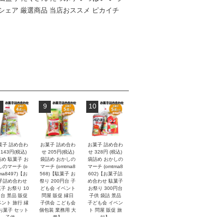
でシェア 厳選商品 当店おススメ ピカイチ
9
10
菓子 詰め合わ
お菓子 詰め合わ
お菓子 詰め合わ
 143円(税込)
せ 205円(税込)
せ 328円 (税込)
め 駄菓子 お
袋詰め おかしの
袋詰め おかしの
しのマーチ (o
マーチ (omtma8
マーチ (omtma8
ma8497)【お
568)【駄菓子 お
602)【お菓子詰
子詰め合わせ
祭り 200円台 子
め合わせ 駄菓子
子 お祭り 10
ども会 イベント
お祭り 300円台
円台 景品 販促
問屋 販促 縁日
子供 袋詰 景品
ント 旅行 縁
子供会 こども会
子ども会 イベン
お菓子 セット
個包装 業務用 大
ト 問屋 販促 旅