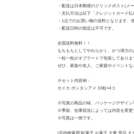
・配送は日本郵便のクリックポスト(メー
・支払方法は以下「クレジットカード払
・1点でのお買い物の送料となります、
・配送日時の指定は不可です。
全国送料無料！！
もちもちとしてやわらかく、かつ弾力の
一粒一粒がオブラートで包装してありま
ぜひ、家族や友人、ご家庭やイベントな
※セット内容例：
セイカ ボンタンアメ 10粒×4コ
※写真の商品の味、パッケージデザイン
※季節、在庫状況によっては内容を変更
※写真は一例です。
(店内検索用:駄菓子 お菓子 大量 景品 