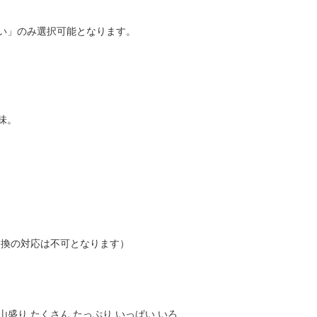
い」のみ選択可能となります。
味。
交換の対応は不可となります）
 山盛り たくさん たっぷり いっぱい いろ