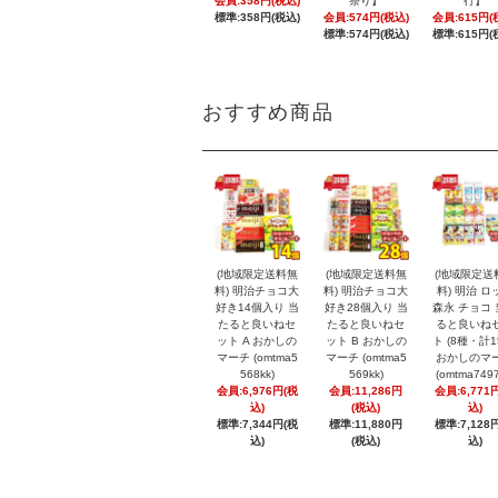
会員:358円(税込)
祭り】
行】
標準:358円(税込)
会員:574円(税込)
会員:615円(
標準:574円(税込)
標準:615円(
おすすめ商品
(地域限定送料無
(地域限定送料無
(地域限定送
料) 明治チョコ大
料) 明治チョコ大
料) 明治 ロ
好き14個入り 当
好き28個入り 当
森永 チョコ
たると良いねセ
たると良いねセ
ると良いね
ット A おかしの
ット B おかしの
ト (8種・計1
マーチ (omtma5
マーチ (omtma5
おかしのマ
568kk)
569kk)
(omtma7497
会員:6,976円(税
会員:11,286円
会員:6,771
込)
(税込)
込)
標準:7,344円(税
標準:11,880円
標準:7,128
込)
(税込)
込)