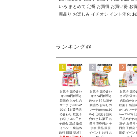
いろ まとめて 定番 お買得 お買い得 お
商品り お楽しみ イチオシ イント消化 お
ランキング@
1
2
3
お菓子 詰め合わ
お菓子 詰め合わ
お菓子 詰め
せ 358円(税込)
せ 574円(税込)
せ 感謝袋 6
袋詰め おかしの
(Aセット) 駄菓子
(税込)(Aセッ
マーチ (omtma2
袋詰め おかしの
駄菓子 袋詰
00a)【お菓子詰
マーチ(omtma30
かしのマーチ
め合わせ 駄菓子
0a)【お菓子詰め
tma7543)
お祭り 300円台
合わせ 駄菓子 お
子詰め合わせ
子供会 景品 販促
祭り 500円台 子
菓子 お祭り 
イベント 袋詰め
供会 景品 販促
円台 子供会
旅行 縁日 福袋】
イベント 旅行 お
販促 イベン