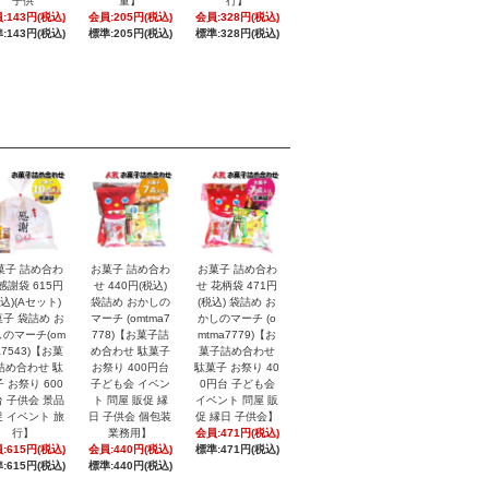
子供
量】
行】
:143円(税込)
会員:205円(税込)
会員:328円(税込)
:143円(税込)
標準:205円(税込)
標準:328円(税込)
菓子 詰め合わ
お菓子 詰め合わ
お菓子 詰め合わ
感謝袋 615円
せ 440円(税込)
せ 花柄袋 471円
税込)(Aセット)
袋詰め おかしの
(税込) 袋詰め お
子 袋詰め お
マーチ (omtma7
かしのマーチ (o
のマーチ(om
778)【お菓子詰
mtma7779)【お
a7543)【お菓
め合わせ 駄菓子
菓子詰め合わせ
詰め合わせ 駄
お祭り 400円台
駄菓子 お祭り 40
 お祭り 600
子ども会 イベン
0円台 子ども会
 子供会 景品
ト 問屋 販促 縁
イベント 問屋 販
 イベント 旅
日 子供会 個包装
促 縁日 子供会】
行】
業務用】
会員:471円(税込)
:615円(税込)
会員:440円(税込)
標準:471円(税込)
:615円(税込)
標準:440円(税込)