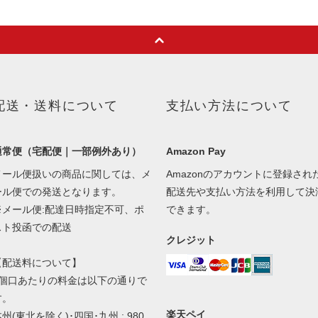
配送・送料について
支払い方法について
通常便（宅配便｜一部例外あり）
Amazon Pay
メール便扱いの商品に関しては、メ
Amazonのアカウントに登録され
ール便での発送となります。
配送先や支払い方法を利用して決
※メール便:配達日時指定不可、ポ
できます。
スト投函での配送
クレジット
【配送料について】
1個口あたりの料金は以下の通りで
す。
楽天ペイ
州(東北を除く)･四国･九州 : 980