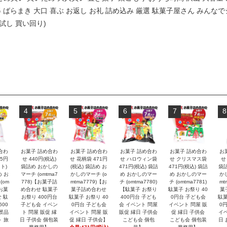
得 ばらまき 大口 喜ぶ お返し お礼 詰め込み 厳選 駄菓子屋さん みんな
試し 買い回り)
4
5
6
7
8
合わ
お菓子 詰め合わ
お菓子 詰め合わ
お菓子 詰め合わ
お菓子 詰め合わ
お
15円
せ 440円(税込)
せ 花柄袋 471円
せ ハロウィン袋
せ クリスマス袋
せ
ト)
袋詰め おかしの
(税込) 袋詰め お
471円(税込) 袋詰
471円(税込) 袋詰
袋詰
め お
マーチ (omtma7
かしのマーチ (o
め おかしのマー
め おかしのマー
か
(om
778)【お菓子詰
mtma7779)【お
チ (omtma7780)
チ (omtma7781)
mt
【お菓
め合わせ 駄菓子
菓子詰め合わせ
【駄菓子 お祭り
駄菓子 お祭り 40
菓
 駄
お祭り 400円台
駄菓子 お祭り 40
400円台 子ども
0円台 子ども会
駄菓
600
子ども会 イベン
0円台 子ども会
会 イベント 問屋
イベント 問屋 販
0
 景品
ト 問屋 販促 縁
イベント 問屋 販
販促 縁日 子供会
促 縁日 子供会
イベ
ト 旅
日 子供会 個包装
促 縁日 子供会】
こども会 個包
こども会 個包装
日 