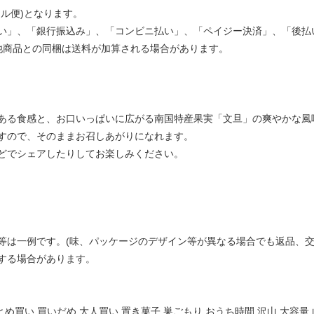
ル便)となります。
い」、「銀行振込み」、「コンビニ払い」、「ペイジー決済」、「後払
他商品との同梱は送料が加算される場合があります。
ある食感と、お口いっぱいに広がる南国特産果実「文旦」の爽やかな風
すので、そのままお召しあがりになれます。
どでシェアしたりしてお楽しみください。
等は一例です。(味、パッケージのデザイン等が異なる場合でも返品、
する場合があります。
まとめ買い 買いだめ 大人買い 置き菓子 巣ごもり おうち時間 沢山 大容量