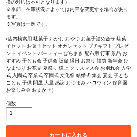
換の対応は不可となります）
※季節、在庫状況によっては内容を変更する場合があり
ます。
※写真は一例です。
(店内検索用:駄菓子 おかし おやつ お菓子詰め合せ 駄菓
子セット お菓子セット オカシセット プチギフト プレゼ
ント イベント パーティー ばらまき 配布用 行事 景品 お
すすめ 子ども会 子供会 販促 縁日 お祭り 福袋 新年会 ひ
なまつり お花見 夏祭り 棟上 クリスマス会 お別れ会 入学
式 入園式 卒業式 卒園式 文化祭 結婚式 集会 宴会 子ども
こども 子供 問屋 大量 感謝 おつまみ ハロウィン 保育園
お楽しみ会 おまかせ）
個数
カートに入れる