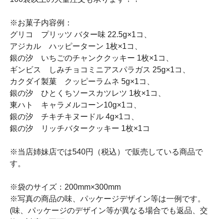
※お菓子内容例：
グリコ プリッツ バター味 22.5g×1コ、
アジカル ハッピーターン 1枚×1コ、
銀の汐 いちごのチャンククッキー 1枚×1コ、
ギンビス しみチョコミニアスパラガス 25g×1コ、
カクダイ製菓 クッピーラムネ 5g×1コ、
銀の汐 ひとくちソースカツレツ 1枚×1コ、
東ハト キャラメルコーン10g×1コ、
銀の汐 チキチキヌードル 4g×1コ、
銀の汐 リッチバタークッキー 1枚×1コ
※当店姉妹店では540円（税込）で販売している商品で
す。
※袋のサイズ：200mm×300mm
※写真の商品の味、パッケージデザイン等は一例です。
(味、パッケージのデザイン等が異なる場合でも返品、交