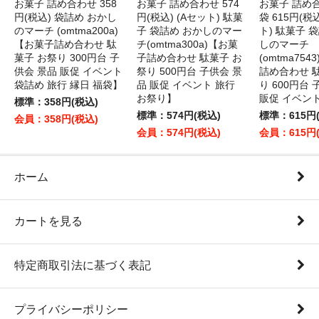
お菓子 詰め合わせ 358
お菓子 詰め合わせ 574
お菓子 詰め
円(税込) 袋詰め おかし
円(税込) (Aセット) 駄菓
袋 615円(税
のマーチ (omtma200a)
子 袋詰め おかしのマー
ト) 駄菓子 
【お菓子詰め合わせ 駄
チ(omtma300a)【お菓
しのマーチ
菓子 お祭り 300円台 子
子詰め合わせ 駄菓子 お
(omtma75
供会 景品 販促 イベント
祭り 500円台 子供会 景
詰め合わせ 
袋詰め 旅行 縁日 福袋】
品 販促 イベント 旅行
り 600円台
お祭り】
販促 イベン
標準：358円(税込)
標準：574円(税込)
標準：615円
会員：358円(税込)
会員：574円(税込)
会員：615円
ホーム
カートを見る
特定商取引法に基づく表記
プライバシーポリシー