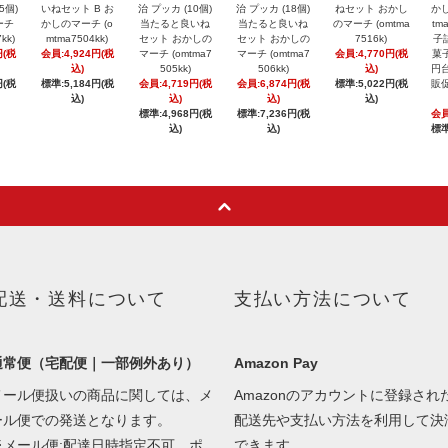
5個)
いねセット B お
治 プッカ (10個)
治 プッカ (18個)
ねセット おかし
かし
ーチ
かしのマーチ (o
当たると良いね
当たると良いね
のマーチ (omtma
tm
kk)
mtma7504kk)
セット おかしの
セット おかしの
7516k)
子
円(税
会員:4,924円(税
マーチ (omtma7
マーチ (omtma7
会員:4,770円(税
菓子
込)
505kk)
506kk)
込)
円台
円(税
標準:5,184円(税
会員:4,719円(税
会員:6,874円(税
標準:5,022円(税
販促
込)
込)
込)
込)
標準:4,968円(税
標準:7,236円(税
会員
込)
込)
標準
配送・送料について
支払い方法について
通常便（宅配便｜一部例外あり）
Amazon Pay
メール便扱いの商品に関しては、メ
Amazonのアカウントに登録され
ール便での発送となります。
配送先や支払い方法を利用して決
※メール便:配達日時指定不可、ポ
できます。