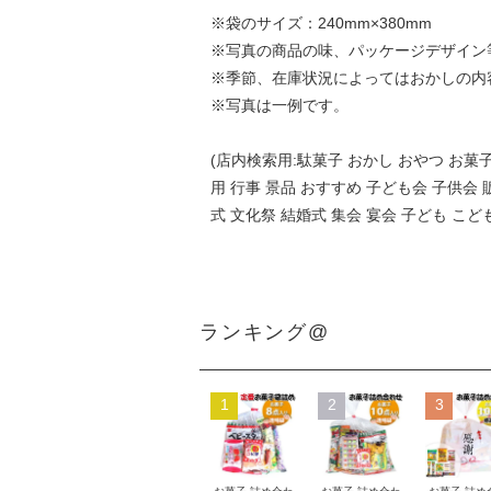
※袋のサイズ：240mm×380mm
※写真の商品の味、パッケージデザイン
※季節、在庫状況によってはおかしの内
※写真は一例です。
(店内検索用:駄菓子 おかし おやつ お
用 行事 景品 おすすめ 子ども会 子供会 
式 文化祭 結婚式 集会 宴会 子ども こど
ランキング@
1
2
3