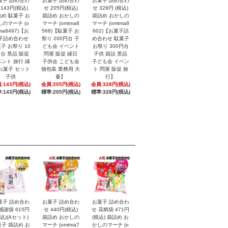
菓子 詰め合わ
お菓子 詰め合わ
お菓子 詰め合わ
 143円(税込)
せ 205円(税込)
せ 328円 (税込)
め 駄菓子 お
袋詰め おかしの
袋詰め おかしの
しのマーチ (o
マーチ (omtma8
マーチ (omtma8
ma8497)【お
568)【駄菓子 お
602)【お菓子詰
子詰め合わせ
祭り 200円台 子
め合わせ 駄菓子
子 お祭り 10
ども会 イベント
お祭り 300円台
円台 景品 販促
問屋 販促 縁日
子供 袋詰 景品
ント 旅行 縁
子供会 こども会
子ども会 イベン
お菓子 セット
個包装 業務用 大
ト 問屋 販促 旅
子供
量】
行】
:143円(税込)
会員:205円(税込)
会員:328円(税込)
:143円(税込)
標準:205円(税込)
標準:328円(税込)
菓子 詰め合わ
お菓子 詰め合わ
お菓子 詰め合わ
感謝袋 615円
せ 440円(税込)
せ 花柄袋 471円
税込)(Aセット)
袋詰め おかしの
(税込) 袋詰め お
子 袋詰め お
マーチ (omtma7
かしのマーチ (o