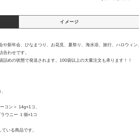
イメージ
会や新年会、ひなまつり、お花見、夏祭り、海水浴、旅行、ハロウィン
詰合わせです。
袋詰めの状態で発送されます。100袋以上の大量注文も承ります！！
、
コ、
、
コン＞ 14g×1コ、
ブラウニー １個×1コ
している商品です。