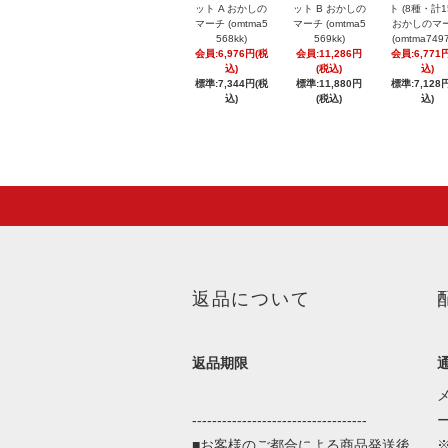
ット A おかしの
ット B おかしの
ト (8種・計1
マーチ (omtma5
マーチ (omtma5
おかしのマ
568kk)
569kk)
(omtma7497
会員:6,976円(税
会員:11,286円
会員:6,771
込)
(税込)
込)
標準:7,344円(税
標準:11,880円
標準:7,128
込)
(税込)
込)
返品について
返品期限
-----------------------------------
■お客様のご都合による商品発送後