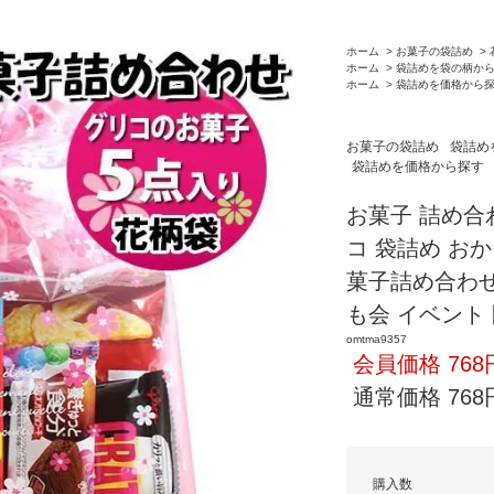
ホーム
>
お菓子の袋詰め
>
ホーム
>
袋詰めを袋の柄か
ホーム
>
袋詰めを価格から
お菓子の袋詰め
袋詰め
袋詰めを価格から探す
お菓子 詰め合わ
コ 袋詰め おかし
菓子詰め合わせ 
も会 イベント 
omtma9357
会員価格 768
通常価格 768
購入数