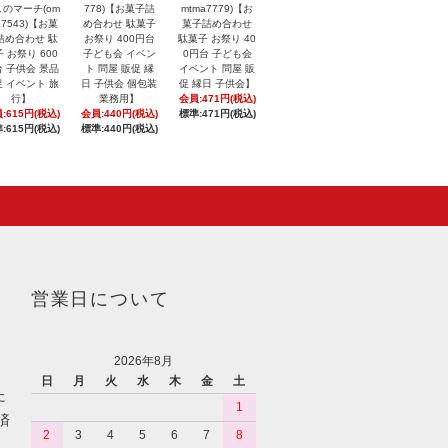
のマーチ(om
778)【お菓子詰
mtma7779)【お
a7543)【お菓
め合わせ 駄菓子
菓子詰め合わせ
詰め合わせ 駄
お祭り 400円台
駄菓子 お祭り 40
 お祭り 600
子ども会 イベン
0円台 子ども会
 子供会 景品
ト 問屋 販促 縁
イベント 問屋 販
 イベント 旅
日 子供会 個包装
促 縁日 子供会】
行】
業務用】
会員:471円(税込)
:615円(税込)
会員:440円(税込)
標準:471円(税込)
:615円(税込)
標準:440円(税込)
営業日について
2026年8月
日
月
火
水
木
金
土
た
1
済
2
3
4
5
6
7
8