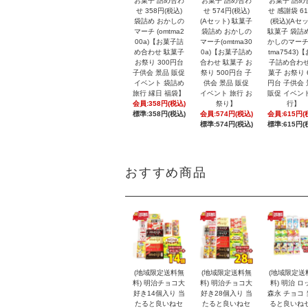
お菓子 詰め合わ
お菓子 詰め合わ
お菓子 詰め
せ 358円(税込)
せ 574円(税込)
せ 感謝袋 6
袋詰め おかしの
(Aセット) 駄菓子
(税込)(Aセッ
マーチ (omtma2
袋詰め おかしの
駄菓子 袋詰
00a)【お菓子詰
マーチ(omtma30
かしのマーチ
め合わせ 駄菓子
0a)【お菓子詰め
tma7543)
お祭り 300円台
合わせ 駄菓子 お
子詰め合わせ
子供会 景品 販促
祭り 500円台 子
菓子 お祭り 
イベント 袋詰め
供会 景品 販促
円台 子供会
旅行 縁日 福袋】
イベント 旅行 お
販促 イベン
会員:358円(税込)
祭り】
行】
標準:358円(税込)
会員:574円(税込)
会員:615円(
標準:574円(税込)
標準:615円(
おすすめ商品
(地域限定送料無
(地域限定送料無
(地域限定送
料) 明治チョコ大
料) 明治チョコ大
料) 明治 ロ
好き14個入り 当
好き28個入り 当
森永 チョコ
たると良いねセ
たると良いねセ
ると良いね