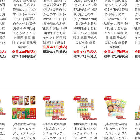
合わ
お菓子 詰め合わ
お菓子 詰め合わ
お菓子 詰め合わ
お菓子 詰め合わ
お
15円
せ 440円(税込)
せ 花柄袋 471円
せ ハロウィン袋
せ クリスマス袋
せ
ト)
袋詰め おかしの
(税込) 袋詰め お
471円(税込) 袋詰
471円(税込) 袋詰
袋詰
め お
マーチ (omtma7
かしのマーチ (o
め おかしのマー
め おかしのマー
か
(om
778)【お菓子詰
mtma7779)【お
チ (omtma7780)
チ (omtma7781)
mt
【お菓
め合わせ 駄菓子
菓子詰め合わせ
【駄菓子 お祭り
駄菓子 お祭り 40
菓
 駄
お祭り 400円台
駄菓子 お祭り 40
400円台 子ども
0円台 子ども会
駄菓
600
子ども会 イベン
0円台 子ども会
会 イベント 問屋
イベント 問屋 販
0
 景品
ト 問屋 販促 縁
イベント 問屋 販
販促 縁日 子供会
促 縁日 子供会
イベ
ト 旅
日 子供会 個包装
促 縁日 子供会】
こども会 個包
こども会 個包装
日 
業務用】
会員:471円(税込)
装】
業務用】
税込)
会員:440円(税込)
標準:471円(税込)
会員:471円(税込)
会員:471円(税込)
会員
税込)
標準:440円(税込)
標準:471円(税込)
標準:471円(税込)
標準
料無
(地域限定送料無
(地域限定送料無
(地域限定送料無
(地域限定送料無
お
ッテ
料) 森永 ロッテ
料) 森永 パック
料) 森永 パック
料) カールも入っ
せ 
 当た
グリコ スナック
ンチョ ロッテ コ
ンチョ ロッテ コ
たスナック (10
(
セッ
(9個) 当たると良
アラのマーチ 明
アラのマーチ 明
個) 当たると良い
駄菓