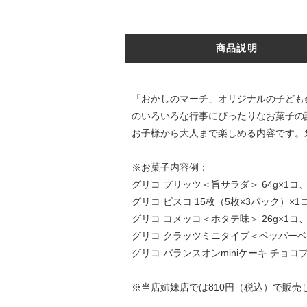
商品説明
「おかしのマーチ」オリジナルの子ども
のいろいろな行事にぴったりなお菓子の
お子様から大人まで楽しめる内容です。
※お菓子内容例：
グリコ プリッツ＜旨サラダ＞ 64g×1コ
グリコ ビスコ 15枚（5枚×3パック）×1
グリコ コメッコ＜ホタテ味＞ 26g×1コ
グリコ クラッツミニタイプ＜ペッパーベー
グリコ バランスオンminiケーキ チョコ
※当店姉妹店では810円（税込）で販売