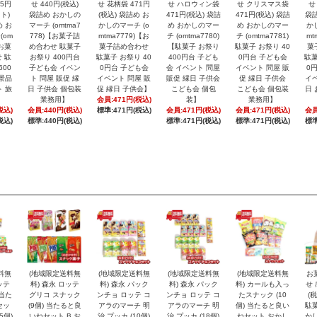
15円
せ 440円(税込)
せ 花柄袋 471円
せ ハロウィン袋
せ クリスマス袋
せ
ト)
袋詰め おかしの
(税込) 袋詰め お
471円(税込) 袋詰
471円(税込) 袋詰
袋詰
め お
マーチ (omtma7
かしのマーチ (o
め おかしのマー
め おかしのマー
か
(om
778)【お菓子詰
mtma7779)【お
チ (omtma7780)
チ (omtma7781)
mt
【お菓
め合わせ 駄菓子
菓子詰め合わせ
【駄菓子 お祭り
駄菓子 お祭り 40
菓
 駄
お祭り 400円台
駄菓子 お祭り 40
400円台 子ども
0円台 子ども会
駄菓
600
子ども会 イベン
0円台 子ども会
会 イベント 問屋
イベント 問屋 販
0
 景品
ト 問屋 販促 縁
イベント 問屋 販
販促 縁日 子供会
促 縁日 子供会
イベ
ト 旅
日 子供会 個包装
促 縁日 子供会】
こども会 個包
こども会 個包装
日 
業務用】
会員:471円(税込)
装】
業務用】
税込)
会員:440円(税込)
標準:471円(税込)
会員:471円(税込)
会員:471円(税込)
会員
税込)
標準:440円(税込)
標準:471円(税込)
標準:471円(税込)
標準
料無
(地域限定送料無
(地域限定送料無
(地域限定送料無
(地域限定送料無
お
ッテ
料) 森永 ロッテ
料) 森永 パック
料) 森永 パック
料) カールも入っ
せ 
 当た
グリコ スナック
ンチョ ロッテ コ
ンチョ ロッテ コ
たスナック (10
(
セッ
(9個) 当たると良
アラのマーチ 明
アラのマーチ 明
個) 当たると良い
駄菓
5個)
いねセット B お
治 プッカ (10個)
治 プッカ (18個)
ねセット おかし
かし