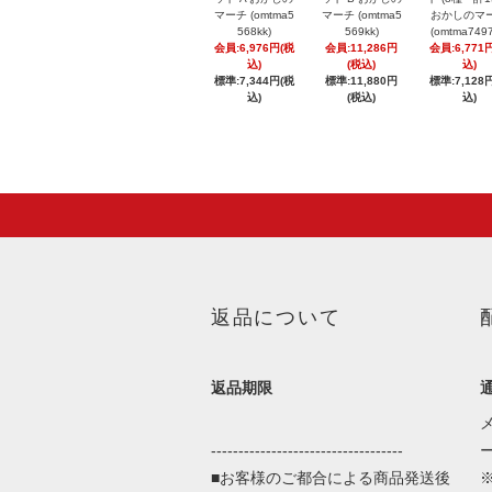
マーチ (omtma5
マーチ (omtma5
おかしのマ
568kk)
569kk)
(omtma7497
会員:6,976円(税
会員:11,286円
会員:6,771
込)
(税込)
込)
標準:7,344円(税
標準:11,880円
標準:7,128
込)
(税込)
込)
返品について
返品期限
-----------------------------------
■お客様のご都合による商品発送後