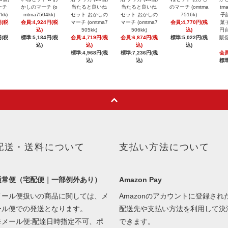
ーチ
かしのマーチ (o
当たると良いね
当たると良いね
のマーチ (omtma
tm
kk)
mtma7504kk)
セット おかしの
セット おかしの
7516k)
子
円(税
会員:4,924円(税
マーチ (omtma7
マーチ (omtma7
会員:4,770円(税
菓子
込)
505kk)
506kk)
込)
円台
円(税
標準:5,184円(税
会員:4,719円(税
会員:6,874円(税
標準:5,022円(税
販促
込)
込)
込)
込)
標準:4,968円(税
標準:7,236円(税
会員
込)
込)
標準
配送・送料について
支払い方法について
通常便（宅配便｜一部例外あり）
Amazon Pay
メール便扱いの商品に関しては、メ
Amazonのアカウントに登録され
ール便での発送となります。
配送先や支払い方法を利用して決
※メール便:配達日時指定不可、ポ
できます。