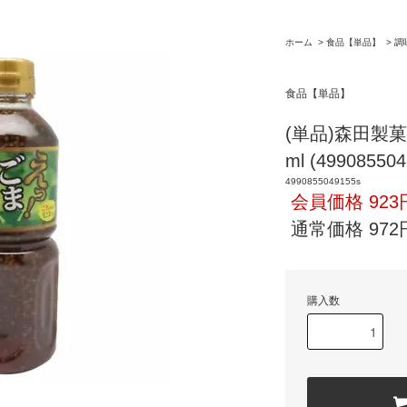
ホーム
>
食品【単品】
>
調
食品【単品】
(単品)森田製菓
ml (499085504
4990855049155s
会員価格 923
通常価格 972
購入数