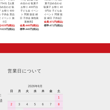
a7543)【お菓
め合わせ 駄菓子
菓子詰め合わせ
詰め合わせ 駄
お祭り 400円台
駄菓子 お祭り 40
 お祭り 600
子ども会 イベン
0円台 子ども会
 子供会 景品
ト 問屋 販促 縁
イベント 問屋 販
 イベント 旅
日 子供会 個包装
促 縁日 子供会】
行】
業務用】
会員:471円(税込)
:615円(税込)
会員:440円(税込)
標準:471円(税込)
:615円(税込)
標準:440円(税込)
営業日について
2026年8月
日
月
火
水
木
金
土
た
1
済
2
3
4
5
6
7
8