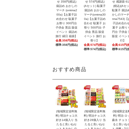
せ 358円(税込)
せ 574円(税込)
せ 感謝袋 6
袋詰め おかしの
(Aセット) 駄菓子
(税込)(Aセッ
マーチ (omtma2
袋詰め おかしの
駄菓子 袋詰
00a)【お菓子詰
マーチ(omtma30
かしのマーチ
め合わせ 駄菓子
0a)【お菓子詰め
tma7543)
お祭り 300円台
合わせ 駄菓子 お
子詰め合わせ
子供会 景品 販促
祭り 500円台 子
菓子 お祭り 
イベント 袋詰め
供会 景品 販促
円台 子供会
旅行 縁日 福袋】
イベント 旅行 お
販促 イベン
会員:358円(税込)
祭り】
行】
標準:358円(税込)
会員:574円(税込)
会員:615円(
標準:574円(税込)
標準:615円(
おすすめ商品
(地域限定送料無
(地域限定送料無
(地域限定送
料) 明治チョコ大
料) 明治チョコ大
料) 明治 ロ
好き14個入り 当
好き28個入り 当
森永 チョコ
たると良いねセ
たると良いねセ
ると良いね
ット A おかしの
ット B おかしの
ト (8種・計1