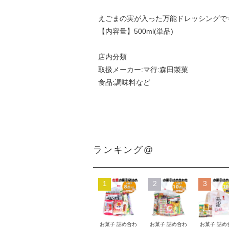
えごまの実が入った万能ドレッシングで
【内容量】500ml(単品)
店内分類
取扱メーカー:マ行:森田製菓
食品:調味料など
ランキング@
1
2
3
お菓子 詰め合わ
お菓子 詰め合わ
お菓子 詰め