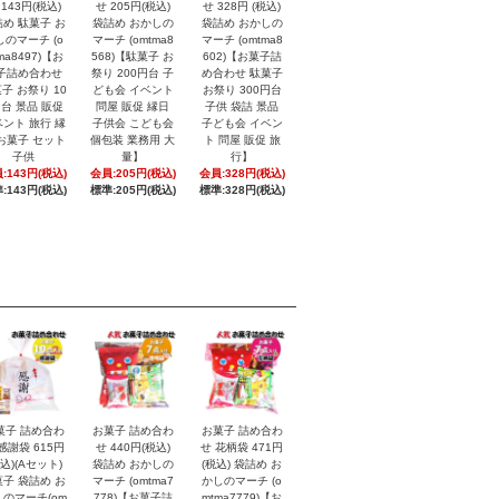
 143円(税込)
せ 205円(税込)
せ 328円 (税込)
め 駄菓子 お
袋詰め おかしの
袋詰め おかしの
しのマーチ (o
マーチ (omtma8
マーチ (omtma8
ma8497)【お
568)【駄菓子 お
602)【お菓子詰
子詰め合わせ
祭り 200円台 子
め合わせ 駄菓子
子 お祭り 10
ども会 イベント
お祭り 300円台
円台 景品 販促
問屋 販促 縁日
子供 袋詰 景品
ント 旅行 縁
子供会 こども会
子ども会 イベン
お菓子 セット
個包装 業務用 大
ト 問屋 販促 旅
子供
量】
行】
:143円(税込)
会員:205円(税込)
会員:328円(税込)
:143円(税込)
標準:205円(税込)
標準:328円(税込)
菓子 詰め合わ
お菓子 詰め合わ
お菓子 詰め合わ
感謝袋 615円
せ 440円(税込)
せ 花柄袋 471円
税込)(Aセット)
袋詰め おかしの
(税込) 袋詰め お
子 袋詰め お
マーチ (omtma7
かしのマーチ (o
のマーチ(om
778)【お菓子詰
mtma7779)【お