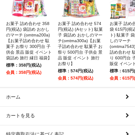
お菓子 詰め合わせ 358
お菓子 詰め合わせ 574
お菓子 詰め
円(税込) 袋詰め おかし
円(税込) (Aセット) 駄菓
袋 615円(税
のマーチ (omtma200a)
子 袋詰め おかしのマー
ト) 駄菓子 
【お菓子詰め合わせ 駄
チ(omtma300a)【お菓
しのマーチ
菓子 お祭り 300円台 子
子詰め合わせ 駄菓子 お
(omtma75
供会 景品 販促 イベント
祭り 500円台 子供会 景
詰め合わせ 
袋詰め 旅行 縁日 福袋】
品 販促 イベント 旅行
り 600円台
お祭り】
販促 イベン
標準：358円(税込)
標準：574円(税込)
標準：615円
会員：358円(税込)
会員：574円(税込)
会員：615円
ホーム
カートを見る
特定商取引法に基づく表記