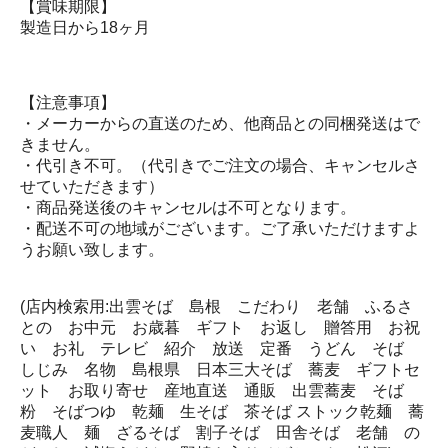
【賞味期限】
製造日から18ヶ月
【注意事項】
・メーカーからの直送のため、他商品との同梱発送はで
きません。
・代引き不可。（代引きでご注文の場合、キャンセルさ
せていただきます）
・商品発送後のキャンセルは不可となります。
・配送不可の地域がございます。ご了承いただけますよ
うお願い致します。
(店内検索用:出雲そば 島根 こだわり 老舗 ふるさ
との お中元 お歳暮 ギフト お返し 贈答用 お祝
い お礼 テレビ 紹介 放送 定番 うどん そば
しじみ 名物 島根県 日本三大そば 蕎麦 ギフトセ
ット お取り寄せ 産地直送 通販 出雲蕎麦 そば
粉 そばつゆ 乾麺 生そば 茶そば ストック乾麺 蕎
麦職人 麺 ざるそば 割子そば 田舎そば 老舗 の