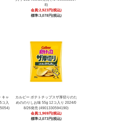
8)
会員:2,923円(税込)
標準:3,078円(税込)
 キャ
カルビー ポテトチップスザ厚切りのた
15コ入
めののりしお味 55g 12コ入り 2024/0
5054)
8/26発売 (4901330594190)
会員:1,969円(税込)
標準:2,073円(税込)