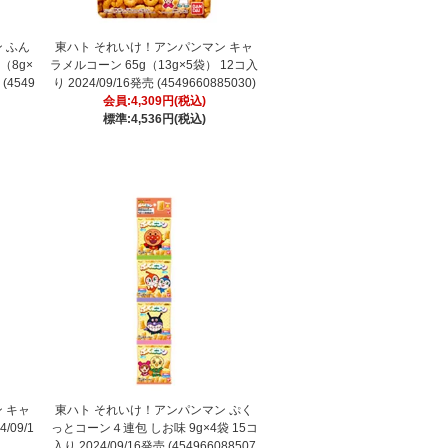
 ふん
東ハト それいけ！アンパンマン キャ
（8g×
ラメルコーン 65g（13g×5袋） 12コ入
(4549
り 2024/09/16発売 (4549660885030)
会員:4,309円(税込)
標準:4,536円(税込)
 キャ
東ハト それいけ！アンパンマン ぷく
/09/1
っとコーン４連包 しお味 9g×4袋 15コ
入り 2024/09/16発売 (454966088507