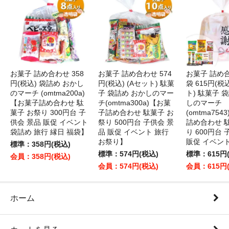
お菓子 詰め合わせ 358
お菓子 詰め合わせ 574
お菓子 詰め
円(税込) 袋詰め おかし
円(税込) (Aセット) 駄菓
袋 615円(税
のマーチ (omtma200a)
子 袋詰め おかしのマー
ト) 駄菓子 
【お菓子詰め合わせ 駄
チ(omtma300a)【お菓
しのマーチ
菓子 お祭り 300円台 子
子詰め合わせ 駄菓子 お
(omtma75
供会 景品 販促 イベント
祭り 500円台 子供会 景
詰め合わせ 
袋詰め 旅行 縁日 福袋】
品 販促 イベント 旅行
り 600円台
お祭り】
販促 イベン
標準：358円(税込)
標準：574円(税込)
標準：615円
会員：358円(税込)
会員：574円(税込)
会員：615円
ホーム