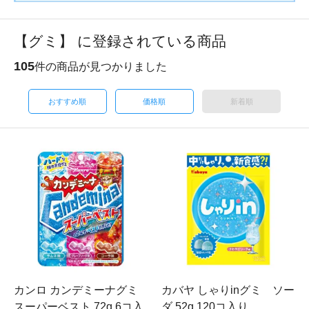
【グミ】 に登録されている商品
105
件の商品が見つかりました
おすすめ順
価格順
新着順
カンロ カンデミーナグミ
カバヤ しゃりinグミ ソー
スーパーベスト 72g 6コ入
ダ 52g 120コ入り