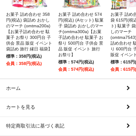
お菓子 詰め合わせ 358
お菓子 詰め合わせ 574
お菓子 詰め
円(税込) 袋詰め おかし
円(税込) (Aセット) 駄菓
袋 615円(税
のマーチ (omtma200a)
子 袋詰め おかしのマー
ト) 駄菓子 
【お菓子詰め合わせ 駄
チ(omtma300a)【お菓
しのマーチ
菓子 お祭り 300円台 子
子詰め合わせ 駄菓子 お
(omtma75
供会 景品 販促 イベント
祭り 500円台 子供会 景
詰め合わせ 
袋詰め 旅行 縁日 福袋】
品 販促 イベント 旅行
り 600円台
お祭り】
販促 イベン
標準：358円(税込)
標準：574円(税込)
標準：615円
会員：358円(税込)
会員：574円(税込)
会員：615円
ホーム
カートを見る
特定商取引法に基づく表記