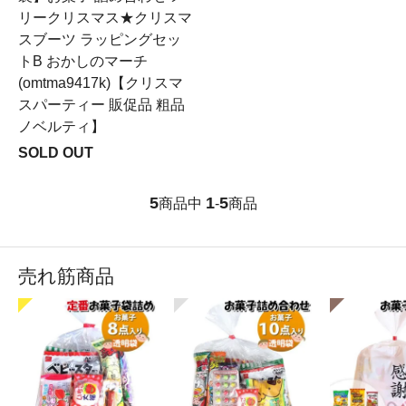
リークリスマス★クリスマ
スブーツ ラッピングセッ
トB おかしのマーチ
(omtma9417k)【クリスマ
スパーティー 販促品 粗品
ノベルティ】
SOLD OUT
5
1
5
商品中
-
商品
売れ筋商品